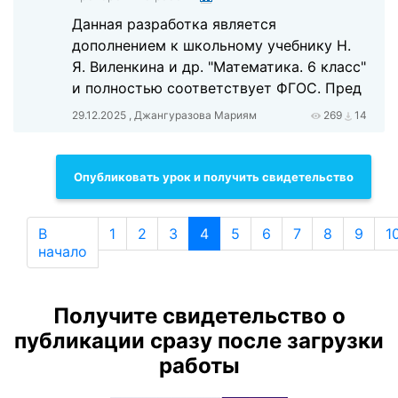
Данная разработка является
дополнением к школьному учебнику Н.
Я. Виленкина и др. "Математика. 6 класс"
и полностью соответствует ФГОС. Пред
29.12.2025 , Джангуразова Мариям
269
14
Опубликовать урок и получить свидетельство
В
1
2
3
4
5
6
7
8
9
1
начало
Получите свидетельство о
публикации сразу после загрузки
работы