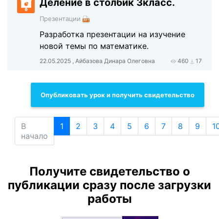
Деление в столбик 3класс.
Презентации
Разработка презентации на изучение
новой темы по математике.
22.05.2025 , Айбазова Динара Олеговна
460
17
Опубликовать урок и получить свидетельство
В
1
2
3
4
5
6
7
8
9
1
начало
Получите свидетельство о
публикации сразу после загрузки
работы