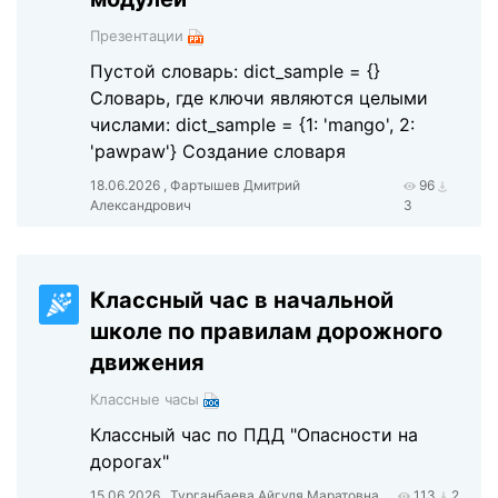
Презентации
Пустой словарь: dict_sample = {}
Cловарь, где ключи являются целыми
числами: dict_sample = {1: 'mango', 2:
'pawpaw'} Создание словаря
18.06.2026 , Фартышев Дмитрий
96
Александрович
3
Классный час в начальной
школе по правилам дорожного
движения
Классные часы
Классный час по ПДД "Опасности на
дорогах"
15.06.2026 , Турганбаева Айгуля Маратовна
113
2