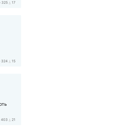
325
17
324
15
рть
403
21