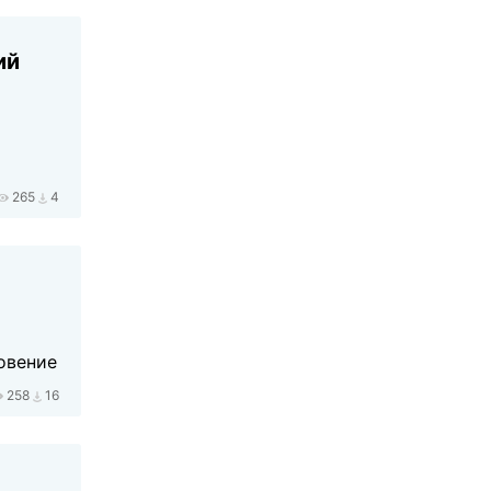
ий
265
4
овение
258
16