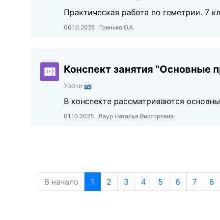
Практическая работа по геметрии. 7 к
06.10.2025 , Гринько О.А.
Конспект занятия "Основные п
Уроки
В конспекте рассматриваются основны
01.10.2025 , Лаур Наталья Викторовна
В начало
1
2
3
4
5
6
7
8