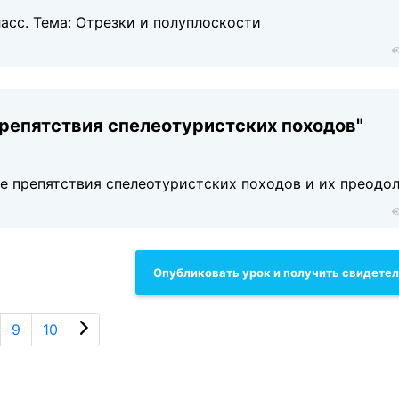
ласс. Темa: Отрезки и полуплоскости
репятствия спелеотуристских походов"
е препятствия спелеотуристских походов и их преодо
Опубликовать урок и получить свидете
9
10