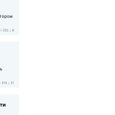
отором
232
8
ть
315
21
сти