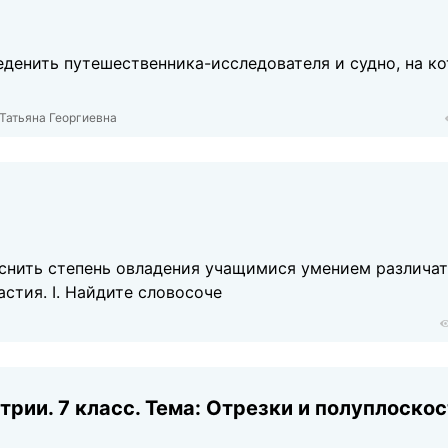
еденить путешественника-исследователя и судно, на к
 Татьяна Георгиевна
яснить степень овладения учащимися умением различа
стия. I. Найдите словосоче
рии. 7 класс. Темa: Отрезки и полуплоско