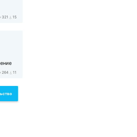
321
15
ление
264
11
льство