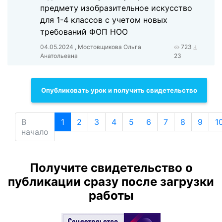
предмету изобразительное искусство
для 1-4 классов с учетом новых
требований ФОП НОО
04.05.2024 , Мостовщикова Ольга
723
Анатольевна
23
Опубликовать урок и получить свидетельство
В
1
2
3
4
5
6
7
8
9
1
начало
Получите свидетельство о
публикации сразу после загрузки
работы