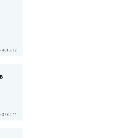
481
12
в
378
11