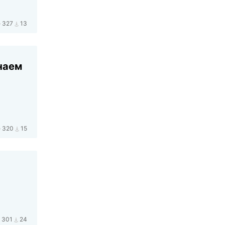
327
13
наем
320
15
301
24