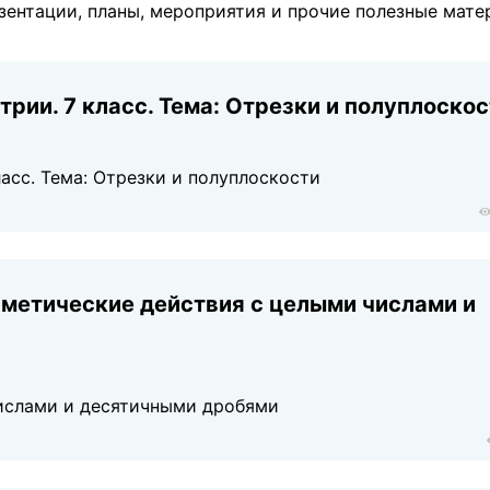
езентации, планы, мероприятия и прочие полезные мат
рии. 7 класс. Темa: Отрезки и полуплоско
ласс. Темa: Отрезки и полуплоскости
фметические действия с целыми числами и
ислами и десятичными дробями