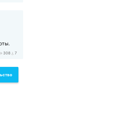
оты.
308
7
льство