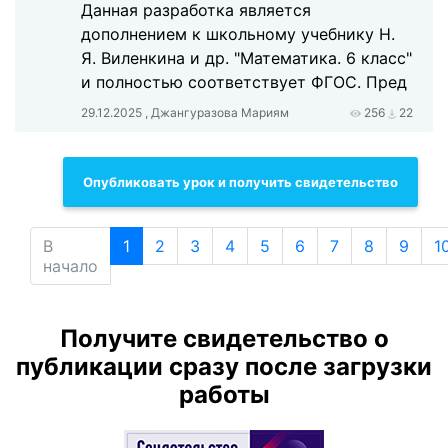
Данная разработка является
дополнением к школьному учебнику Н.
Я. Виленкина и др. "Математика. 6 класс"
и полностью соответствует ФГОС. Пред
29.12.2025 , Джангуразова Мариям
256
22
Опубликовать урок и получить свидетельство
В
1
2
3
4
5
6
7
8
9
1
начало
Получите свидетельство о
публикации сразу после загрузки
работы