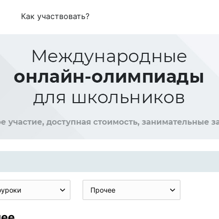
Как участвовать?
оуроки
Прочее
чее