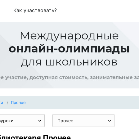
Как участвовать?
ки
Прочее
оуроки
Прочее
блиотекаря Прочее