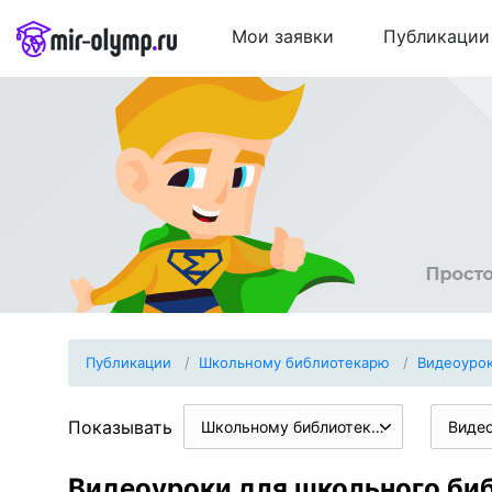
Мои заявки
Публикации
Публикации
Школьному библиотекарю
Видеоуро
Показывать
Школьному библиотекарю
Виде
Видеоуроки для школьного би