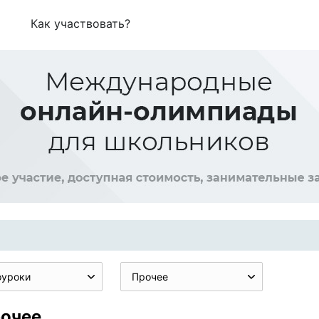
Как участвовать?
оуроки
Прочее
рочее