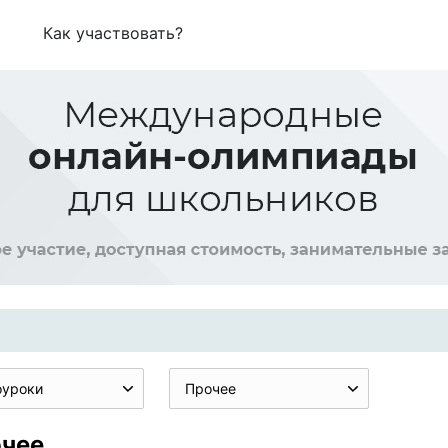
Как участвовать?
оуроки
Прочее
очее