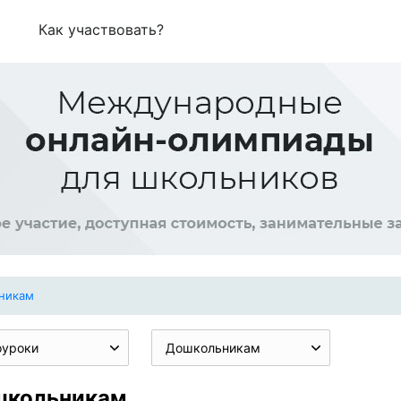
Как участвовать?
никам
оуроки
Дошкольникам
школьникам