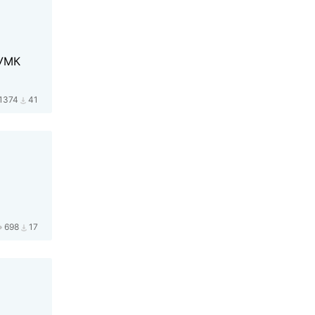
 УМК
1374
41
698
17