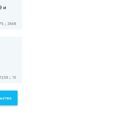
9 и
75
2648
1238
15
льство