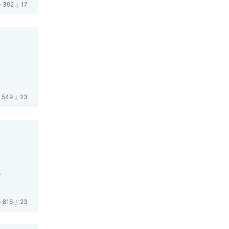
392
17
549
23
е
816
23