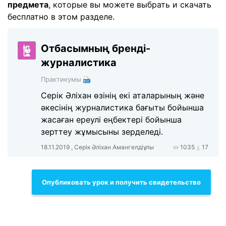
предмета
, которые вы можете выбрать и скачать
бесплатно в этом разделе.
Отбасымның бренді-
журналистика
Практикумы
Серік Әліхан өзінің екі аталарының және
әкесінің журналистика бағыты бойынша
жасаған ереулі еңбектері бойынша
зерттеу жұмысыны зерделеді.
18.11.2019 , Серік Әліхан Амангелдіұлы
1035
17
Опубликовать урок и получить свидетельство