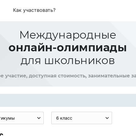
Как участвовать?
тикумы
6 класс
с