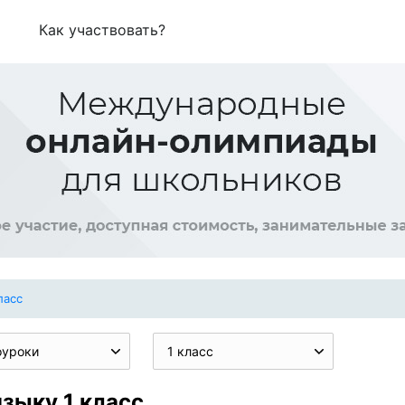
Как участвовать?
ласс
оуроки
1 класс
зыку 1 класс