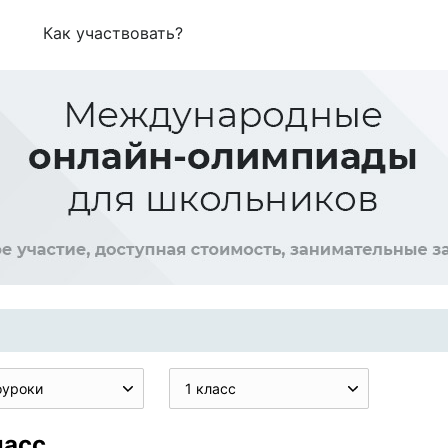
Как участвовать?
оуроки
1 класс
ласс