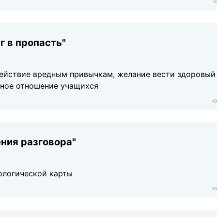
г в пропасть"
ействие вредным привычкам, желание вести здоровый
ьное отношение учащихся
ния разговора"
ологической карты