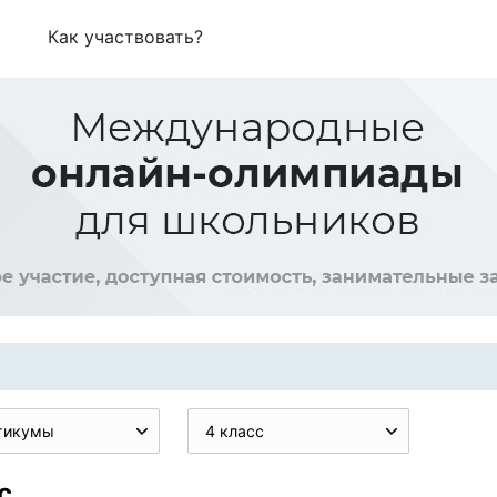
Как участвовать?
тикумы
4 класс
с