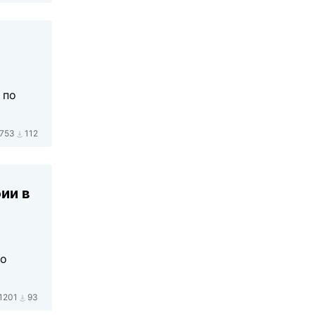
 по
753
112
ии в
по
1201
93