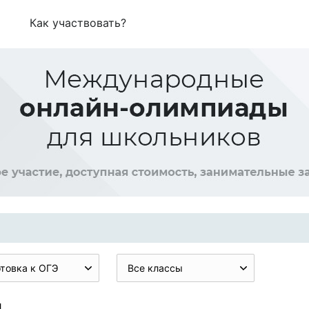
Как участвовать?
товка к ОГЭ
Все классы
и