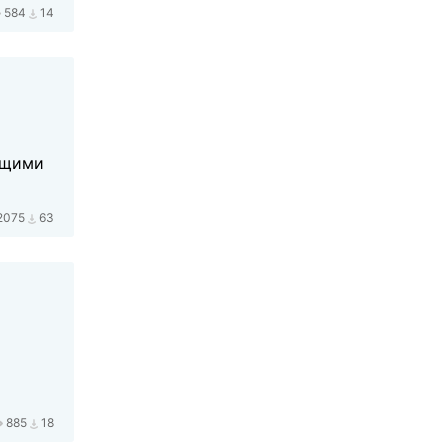
584
14
ющими
2075
63
885
18