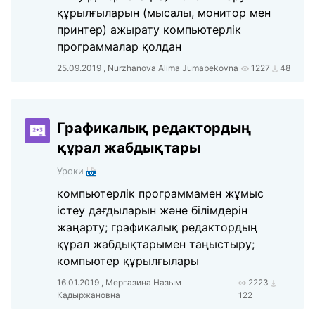
құрылғыларын (мысалы, монитор мен
принтер) ажырату компьютерлік
программалар қолдан
25.09.2019 , Nurzhanova Alima Jumabekovna
1227
48
Графикалық редактордың
құрал жабдықтары
Уроки
компьютерлік программамен жұмыс
істеу дағдыларын және білімдерін
жаңарту; графикалық редактордың
құрал жабдықтарымен таңыстыру;
компьютер құрылғылары
16.01.2019 , Мергазина Назым
2223
Кадыржановна
122