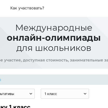
Как участвовать?
с
льтативы
1 класс
ку 1 класс