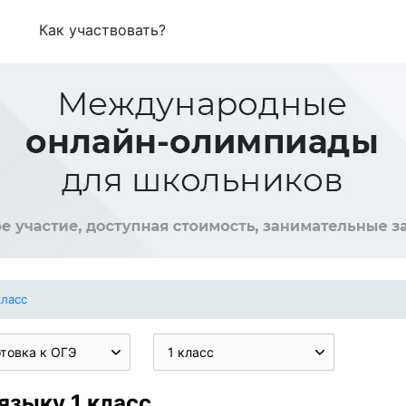
Как участвовать?
класс
товка к ОГЭ
1 класс
языку 1 класс