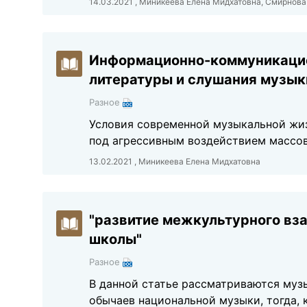
14.03.2021 , Миникеева Елена Мидхатовна, Смирнова
Информационно-коммуникацио
литературы и слушания музык
Разное
Условия современной музыкальной жиз
под агрессивным воздействием массов
13.02.2021 , Миникеева Елена Мидхатовна
"развитие межкультурного вз
школы"
Разное
В данной статье рассматриваются муз
обычаев национальной музыки, тогда, 