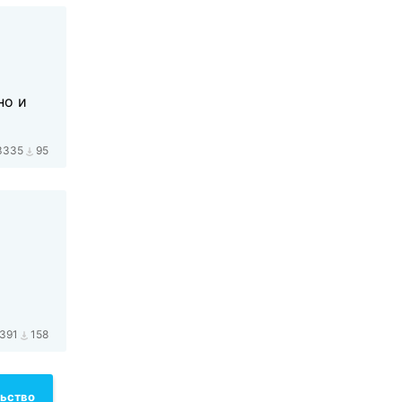
но и
3335
95
391
158
льство