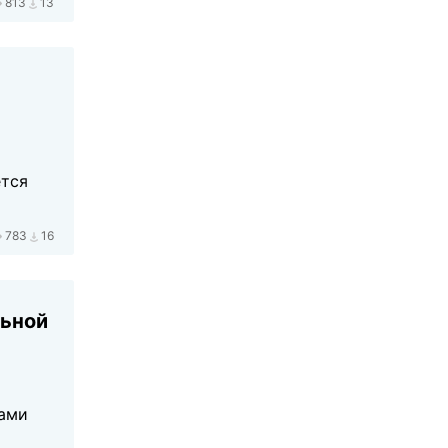
813
13
ется
783
16
льной
ками