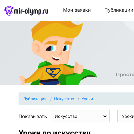
Мои заявки
Публикации
Публикации
Искуcство
Уроки
Показывать
Искуcство
Урок
Уроки по искуcству