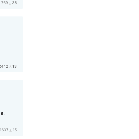
769
38
2442
13
в,
1607
15