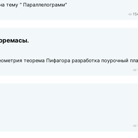
на тему " Параллелограмм"
15
еоремасы.
геометрия теорема Пифагора разработка поурочный пла