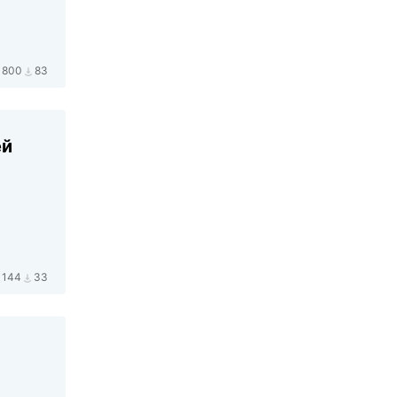
800
83
ей
1144
33