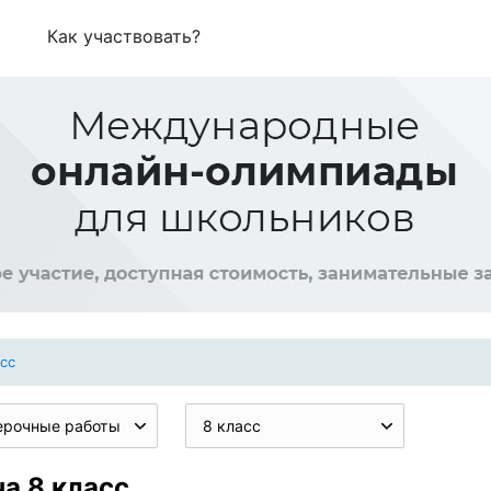
Как участвовать?
асс
ерочные работы
8 класс
а 8 класс