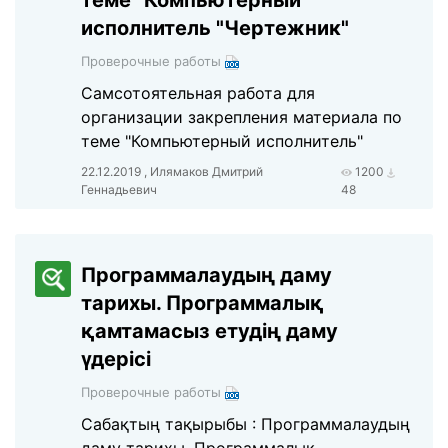
теме "Компьютерный
исполнитель "Чертежник"
Проверочные работы
Самсотоятельная работа для
организации закрепления материала по
теме "Компьютерный исполнитель"
22.12.2019 , Илямаков Дмитрий
1200
Геннадьевич
48
Программалаудың даму
тарихы. Программалық
қамтамасыз етудің даму
үдерісі
Проверочные работы
Сабақтың тақырыбы : Программалаудың