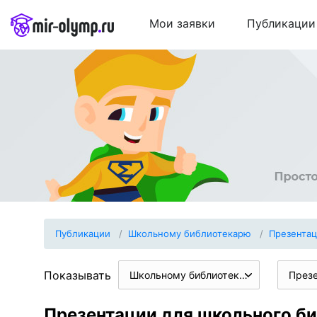
Мои заявки
Публикации
Публикации
Школьному библиотекарю
Презента
Показывать
Школьному библиотекарю
През
Презентации для школьного би