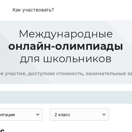
Как участвовать?
ентации
2 класс
сс