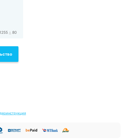
1255
80
льство
деоинструкция