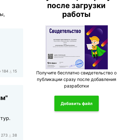
после загрузки
работы
ы,
184
15
Получите бесплатно свидетельство о
публикации сразу после добавления
разработки
им"
Добавить файл
тур.
273
38