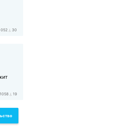
1052
30
жит
1058
19
льство