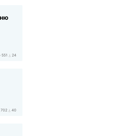
дню
551
24
702
40