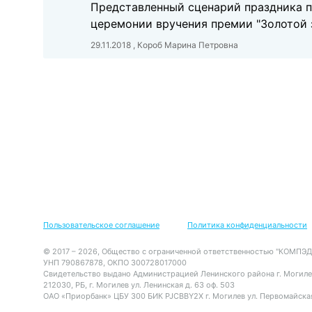
Представленный сценарий праздника по
церемонии вручения премии "Золотой 
29.11.2018 , Короб Марина Петровна
Пользовательское соглашение
Политика конфиденциальности
© 2017 – 2026, Общество с ограниченной ответственностью "КОМПЭД
УНП 790867878, ОКПО 300728017000
Свидетельство выдано Администрацией Ленинского района г. Могиле
212030, РБ, г. Могилев ул. Ленинская д. 63 оф. 503
ОАО «Приорбанк» ЦБУ 300 БИК PJCBBY2X г. Могилев ул. Первомайская