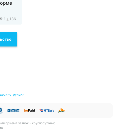
форме
511
136
льство
деоинструкция
емя приёма заявок - круглосуточно.
ru