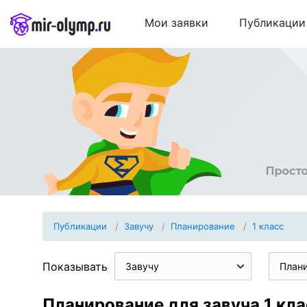
Мои заявки
Публикации
Публикации
Завучу
Планирование
1 класс
Показывать
Завучу
План
Планирование для завуча 1 кла