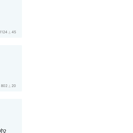
1124
45
802
20
նիշ