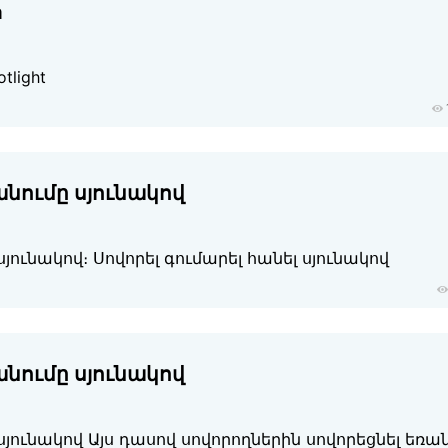
а
tlight
անումը սյունակով
յունակով։ Սովորել գումարել հանել սյունակով
անումը սյունակով
սյունակով Այս դասով սովորողներին սովորեցնել եռա