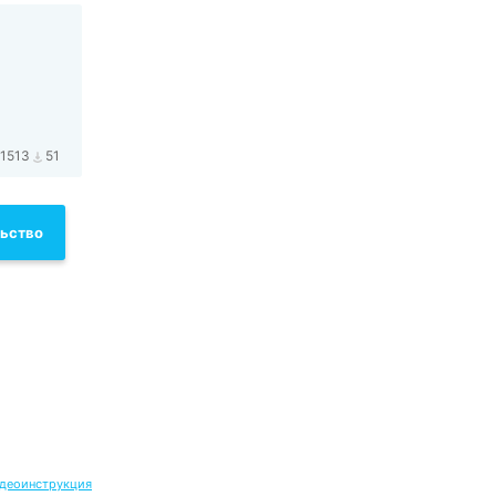
1513
51
льство
деоинструкция