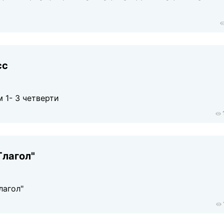
сс
 1- 3 четверти
Глагол"
лагол"