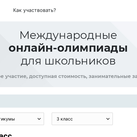
Как участвовать?
тикумы
3 класс
асс