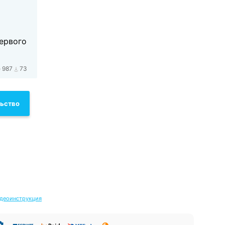
первого
987
73
льство
деоинструкция