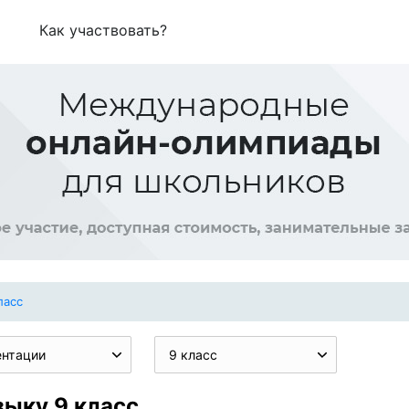
Как участвовать?
ласс
ентации
9 класс
зыку 9 класс