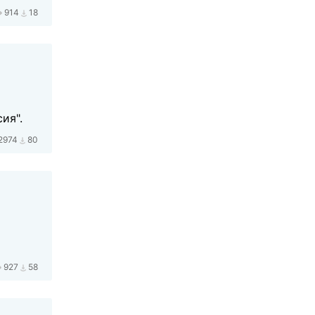
914
18
ия".
2974
80
927
58