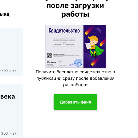
после загрузки
работы
зыка
,
755
27
Получите бесплатно свидетельство о
публикации сразу после добавления
разработки
 века
Добавить файл
1360
27