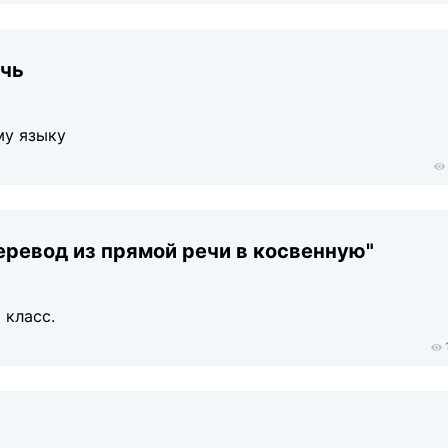
ечь
му языку
еревод из прямой речи в косвенную"
 класс.