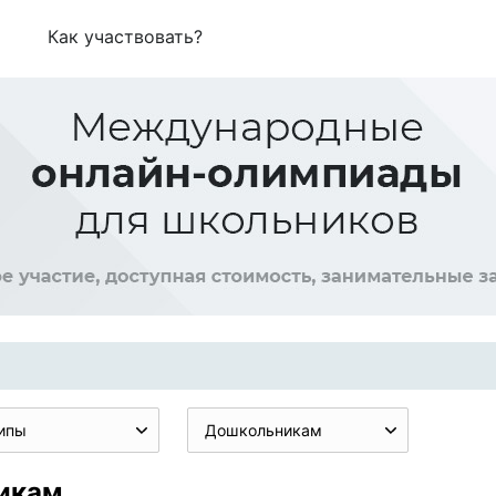
Как участвовать?
ипы
Дошкольникам
икам