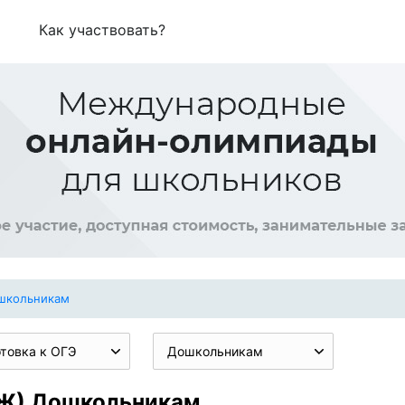
Как участвовать?
школьникам
товка к ОГЭ
Дошкольникам
БЖ) Дошкольникам