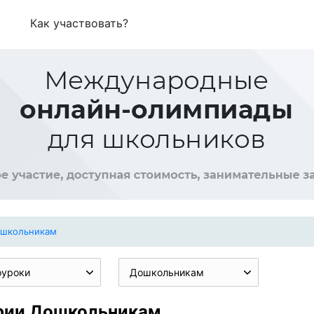
Как участвовать?
школьникам
оуроки
Дошкольникам
ории Дошкольникам