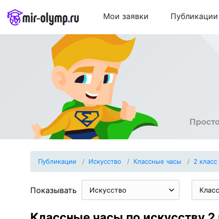
Мои заявки
Публикации
Публикации
Искуcство
Классные часы
2 класс
Показывать
Искуcство
Клас
Классные часы по искуcству 2