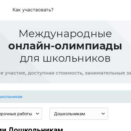
Как участвовать?
школьникам
ерочные работы
Дошкольникам
рии Дошкольникам