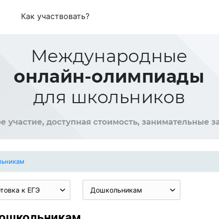
Как участвовать?
льникам
товка к ЕГЭ
Дошкольникам
Дошкольникам