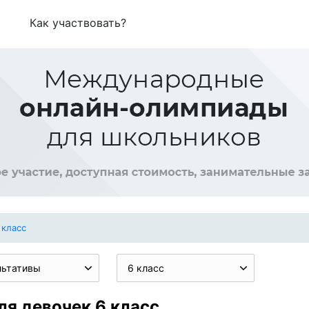
Как участвовать?
 класс
льтативы
6 класс
ля девочек 6 класс