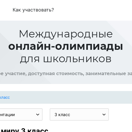
Как участвовать?
класс
ентации
3 класс
миру 3 класс