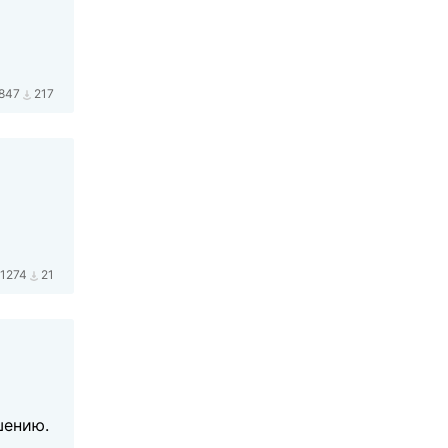
847
217
1274
21
шению.