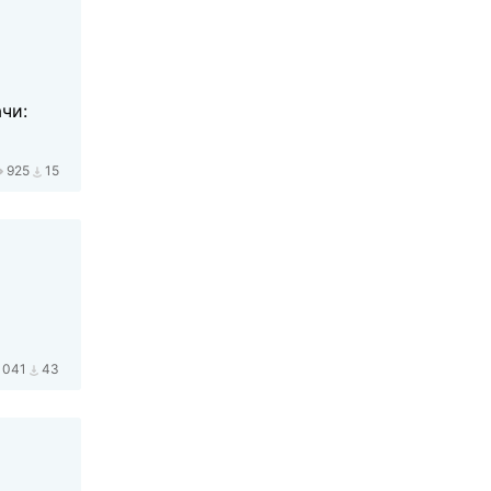
чи:
925
15
1041
43