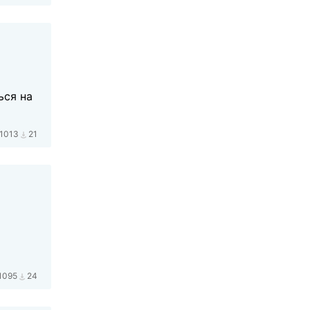
ься на
1013
21
о
1095
24