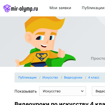
Мои заявки
Публикации
Публикации
Искуcство
Видеоуроки
4 класс
Показывать
Искуcство
Виде
Видеоуроки по искуcству 4 кл