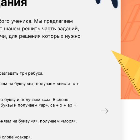
дания
бого ученика. Мы предлагаем
т шансы решить часть заданий,
ачи, для решения которых нужно
для учеников начальной школы.
ор, в нём необходимо рассмотреть 4
ажены следующие животные: ослик,
данных слов с гласного звука начинаются