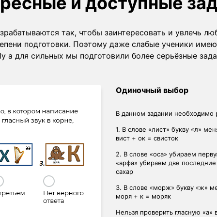
ресные и доступные за
зрабатываются так, чтобы заинтересовать и увлечь лю
тепени подготовки. Поэтому даже слабые ученики имею
Ну а для сильных мы подготовили более серьёзные зад
Множественный выбор
Данное задание подготовлено 
Задание на множественный выб
картинки. На картинках изобр
волк, утка и львёнок. Из всех 
слова: ослик и утка.