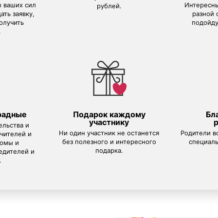
 ваших сил
Интересны
рублей.
ать заявку,
разной 
олучить
подойду
.
радные
Подарок каждому
Бл
участнику
ельства и
Ни один участник не останется
Родители в
чителей и
без полезного и интересного
специаль
ломы и
подарка.
едителей и
.