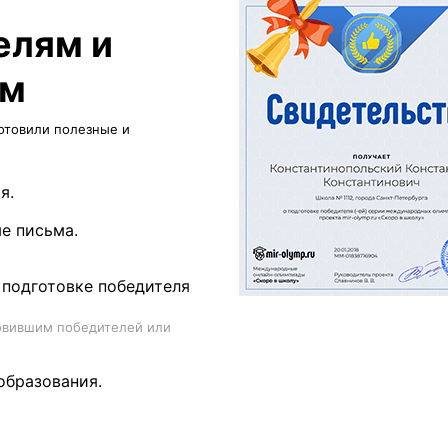
елям и
ам
отовили полезные и
я.
е письма.
 подготовке победителя
товившим победителей или
образования.