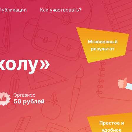
Публикации
Как участвовать?
Мгновенный
результат
колу»
Оргвзнос
50 рублей
Простое и
удобное