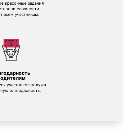
е красочные задания
степени сложности
т всем участникам.
агодарность
родителям
сех участников получат
ную благодарность.