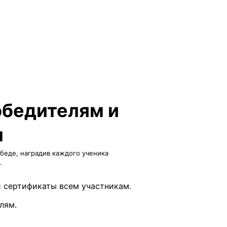
обедителям и
м
еде, наградив каждого ученика
.
 сертификаты всем участникам.
лям.