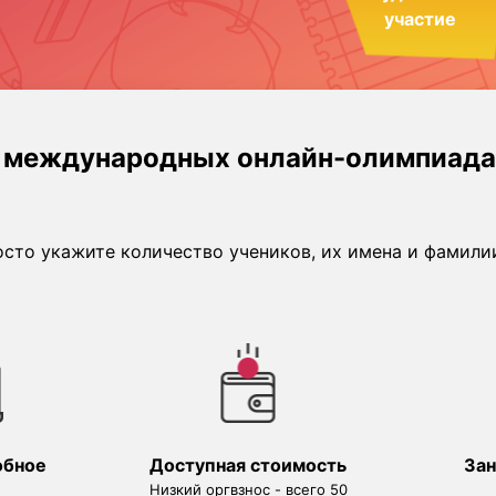
участие
а международныx онлайн-олимпиада
осто укажите количество учеников, их имена и фамилии
обное
Доступная стоимость
За
Низкий оргвзнос - всего 50