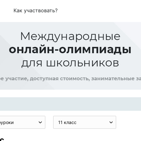
Как участвовать?
оуроки
11 класс
с