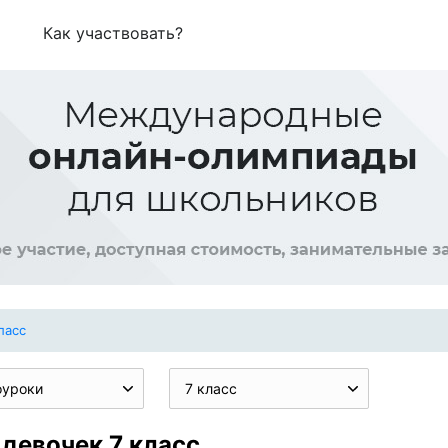
Как участвовать?
ласс
оуроки
7 класс
 девочек 7 класс